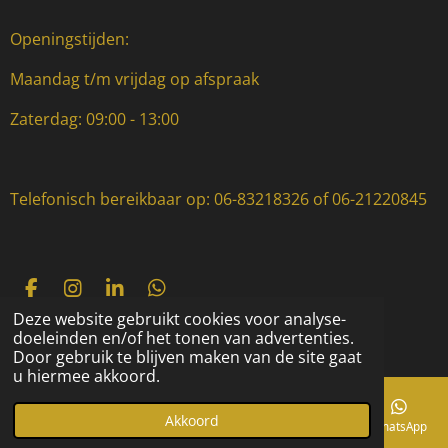
Openingstijden:
Maandag t/m vrijdag op afspraak
Zaterdag: 09:00 - 13:00
Telefonisch bereikbaar op: 06-83218326 of 06-21220845
F
I
L
W
a
n
i
h
Deze website gebruikt cookies voor analyse-
© 2022 - 2026 Mgl montage & service
c
s
n
a
doeleinden en/of het tonen van advertenties.
Powered by
JouwWeb
e
t
k
t
Door gebruik te blijven maken van de site gaat
b
a
e
s
u hiermee akkoord.
o
g
d
A
o
r
I
p
Akkoord
k
a
n
p
E-mailadres
Telefoonnummer
Kaart
Facebook
WhatsApp
m